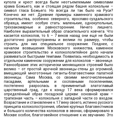
купола и крест всегда были неотъемлемыми символами
храма Божьего, как и стоящая рядом башня колокольни –
символ гласа Божьего. Но всегда ли так было на Руси?
Конечно же нет. Древние примеры каменного храмового
строительства, особенно северного, ярославо-суздальского
образца, имеют особую стать: маленькие, однокупольные,
трёхзакомарные и равносторонние. Ничего лишнего.
Наиболее выразительный образ спасительного ковчега. Что
касается колоколов, то 6 – 7 веков назад они ещё не были
достаточно распространены и велики по размеру, чтобы
строить для них специальное сооружение. Позднее, с
началом возвышения Московского княжества, каменное
храмовое строительство и колокололитейное дело начали
развиваться быстрыми темпами. Появилась необходимость в
отдельном каменном сооружении для колоколов – звоннице.
Разнообразие этих исторически меняющихся строений было
велико – от простой арочной звонницы-стены до огромной,
вмещающей многотонные гиганты-благовестники палатной
звонницы. Сама Москва, со своими многочисленными
пасадами, артельными и сословными поселениями,
постепенно разрослась в преименитый златоглавый
царственный град, где к концу 17 века сформировался
определённый образ посадской церкви: основной храм –
трапезная часть – колокольня с западной части со входом.
Возрастание и становление к 17 веку своего, истинно русского
принципа колоколостроения, обилия крупных благовестников
и большого количества колоколов в звонах, сформировало в
Москве особое, благоговейное отношение к их звучанию. Это