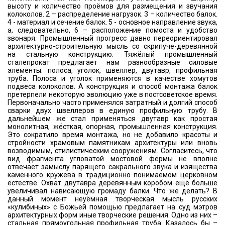
высоту и количество проёмов для размещения и звучания
колоколов. 2 – распределение нагрузок. 3 – количество балок.
4 - материал и сечение балок. 5 - основное направление звука,
а, следовательно, 6 – расположение помоста и удобство
звонаря. Промышленный прогресс давно переориентировал
архитектурно-строительную мысль со скрипуче-деревянной
на стальную конструкцию. Тяжёлый промышленный
сталепрокат предлагает нам разнообразные силовые
элементы: полоса, уголок, швеллер, двутавр, профильная
труба. Полоса и уголок применяются в качестве хомутов
подвеса колоколов. А конструкция и способ монтажа балок
претерпели некоторую эволюцию уже в постсоветское время.
Первоначально часто применялся затратный и долгий способ
сварки двух швеллеров в единую профильную трубу. В
дальнейшем же стал применяться двутавр как простая
монолитная, жёсткая, опорная, промышленная конструкция.
Это сократило время монтажа, но не добавило красоты и
стройности храмовым памятникам архитектуры или вновь
возводимым, стилистическим сооружениям. Согласитесь, что
вид фрагмента угловатой мостовой фермы не вполне
отвечает замыслу парящего сакрального звука и изящества
каменного кружева в традиционно понимаемом церковном
естестве. Охват двутавра деревянным коробом ещё больше
увеличивал нависающую громаду балки. Что же делать? В
данный момент неуёмная творческая мысль русских
«кулибиных» с Божьей помощью предлагает на суд мэтров
архитектурных форм иные творческие решения. Одно из них –
стальная прямоугольная профильная труба. Казалось бы –