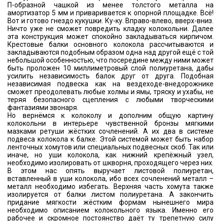
П-образной чашкой из менее толстого металла на
амортизатор 5 мм и приваривается к опорной площадке. Всё!
Вот и готово гнездо кукушки. Ку-ку. Вправо-влево, вверх-вниз.
Ничто уже не сможет повредить кладку колокольни. Далее
эта конструкция может спокойно закладываться кирпичом.
Крестовые балки основного колокола рассчитываются и
закладываются подобным образом одна над другой ещё с той
небольшой особенностью, что посередине между ними может
быть проложен 10 миллиметровый слой полиуретана, дабы
усилить независимость балок друг от друга. Подобная
независимая подвеска как на вездеходе-внедорожнике
сможет преодолевать любые холмы и ямы, тряску и ухабы, не
теряя безопасного сцепления с любыми творческими
фантазиями звонаря.
Но вернёмся к колоколу и дополним общую картину
колокольни в интерьере чувственной бронзы мягкими
мазками ретуши жёстких сочленений. А их два в системе
подвеса колокола к балке. Этой системой может быть набор
ленточных хомутов или специальных подвесных скоб. Так или
иначе, но уши колокола, как нижний крепёжный узел,
необходимо изолировать от шкворня, проходящего через них.
В этом нас опять выручает листовой полиуретан,
вставленный в уши колокола, ибо всех сочленений металл –
металл необходимо избегать. Верхняя часть хомута также
изолируется от балки листом полиуретана. А закончить
придание мягкости жёстким формам нынешнего мира
необходимо описанием колокольного языка. Именно его
рабочее и скромное постоянство даёт ту трепетную силу