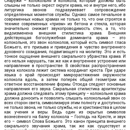
Снаружи – колокольня и колокола, которые должны быть
слышны не только окрест округи храма, но и внутри него, ибо
литургика звонов подразумевает сопровождение
определённых моментов службы. Однако самое печальное в
современных новых храмах не только то, что они строятся в
технике современных «призм» из бетона и стекла, которая
значительно снижает звукопроводимость стен, а то, что
видоизменена внешняя стилистика храма. Внешняя
действующая богослужебная доминанта храма – это
колокольня, это звон колоколов, который есть символ гласа
Божьего, его призыва и приведения в чувство внутреннего
духовного созидания, подвигающего на молитву. Это и есть
тонкое ощущение внешнего сакрального убранства храма. И
его нельзя нарушать, так же как и внутреннее устроение или
направление в пространстве. В свойствах распространения
звука колокола лежит система координат креста. При ударе
языка о край происходят микрорастяжения окружности
колокола вдоль, а затем поперёк общей геометрии как
ответное восстановление формы. Отсюда следуют основные
направления его звука. Сакральная стилистика архитектуры
храма должна следовать этому принципу – колокольня храма
должна доносить и позволять слышать колокольный звон со
всех сторон света, символизируя этим полноту и доступность
не только звона, не только службы, но и христианства в целом
как учения и веры. Ведь один из скрытых символов
вознесённого на балку колокола – Господь на Кресте, и звук
его – символ Слова Божьего. Это канон принципа внешнего
сакрального звучания храма, так же как существует и