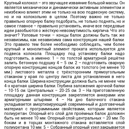
Крупный колокол – это звучащее изваяние большой массы. Он
является механически и динамически активным элементом и
неизбежно влияет этим не только на всю подвесную систему,
но и на колокольню в целом. Поэтому важно не только
правильно опорную балку подобрать, не только поднять, но и
самое главное – правильно установить, иначе все передовые
идеи разобьются о жёсткую невозмутимость кирпича. Что это
значит? Узловые точки – концы балок должны быть так же
независимы, как независима сама конструкция нашей балки.
Это правило тем более необходимо соблюдать, чем более
крупный и монолитный элемент проката используется для
подвеса колокола. Площадку под установку балки надо
подготовить, а именно: 1 – по толстой арматурной решётке
залить бетонную подушку 4 – 5 см. 2 – подготовить сварную
опорную конструкцию концов балок из толстого (не менее 10
мм.) листового металла с трёхсторонним прямоугольным
стаканом у края по центру листа для установления в него
конца балки. Ширина конструкции должна быть не менее чем
4-х кратная ширина балки. Глубина заложения арочной балки
– 10-15 см. Центральных – 20-25 см. 3 – На приготовленную
площадку данная конструкция закрепляется анкерами или
арматурными штырями. 4 – На дно балочного стакана
укладывается амортизирующий современный и долговечный
материал с программными свойствами, которым является
полиуретан. Опорный его слой для проёмных балок доложен
быть не менее 10 мм. Опорный слой центральных – 20 мм. По
бокам и в торцах монтажного стакана вставляется слой
полиуретана 10 мм. 5 – Собранный опорный узел закрывается