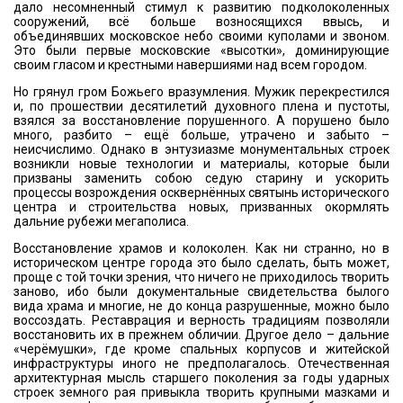
дало несомненный стимул к развитию подколоколенных
сооружений, всё больше возносящихся ввысь, и
объединявших московское небо своими куполами и звоном.
Это были первые московские «высотки», доминирующие
своим гласом и крестными навершиями над всем городом.
Но грянул гром Божьего вразумления. Мужик перекрестился
и, по прошествии десятилетий духовного плена и пустоты,
взялся за восстановление порушенного. А порушено было
много, разбито – ещё больше, утрачено и забыто –
неисчислимо. Однако в энтузиазме монументальных строек
возникли новые технологии и материалы, которые были
призваны заменить собою седую старину и ускорить
процессы возрождения осквернённых святынь исторического
центра и строительства новых, призванных окормлять
дальние рубежи мегаполиса.
Восстановление храмов и колоколен. Как ни странно, но в
историческом центре города это было сделать, быть может,
проще с той точки зрения, что ничего не приходилось творить
заново, ибо были документальные свидетельства былого
вида храма и многие, не до конца разрушенные, можно было
воссоздать. Реставрация и верность традициям позволяли
восстановить их в прежнем обличии. Другое дело – дальние
«черёмушки», где кроме спальных корпусов и житейской
инфраструктуры иного не предполагалось. Отечественная
архитектурная мысль старшего поколения за годы ударных
строек земного рая привыкла творить крупными мазками и