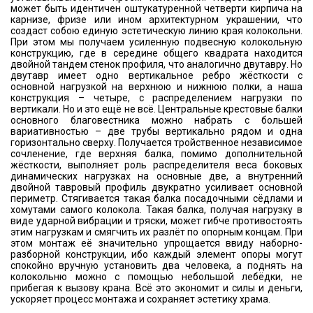
может быть идентичен оштукатуренной четверти кирпича на
карнизе, фризе или ином архитектурном украшении, что
создаст собою единую эстетическую линию края колокольни.
При этом мы получаем усиленную подвесную колокольную
конструкцию, где в середине общего квадрата находится
двойной тандем стенок профиля, что аналогично двутавру. Но
двутавр имеет одно вертикальное ребро жёсткости с
основной нагрузкой на верхнюю и нижнюю полки, а наша
конструкция – четыре, с распределением нагрузки по
вертикали. Но и это ещё не всё. Центральные крестовые балки
основного благовестника можно набрать с большей
вариативностью – две трубы вертикально рядом и одна
горизонтально сверху. Получается тройственное независимое
сочленение, где верхняя балка, помимо дополнительной
жёсткости, выполняет роль распределителя веса боковых
динамических нагрузках на основные две, а внутренний
двойной тавровый профиль двукратно усиливает основной
периметр. Стягивается такая балка посадочными сёдлами и
хомутами самого колокола. Такая балка, получая нагрузку в
виде ударной вибрации и тряски, может гибче противостоять
этим нагрузкам и смягчить их разлёт по опорным концам. При
этом монтаж её значительно упрощается ввиду наборно-
разборной конструкции, ибо каждый элемент опоры могут
спокойно вручную установить два человека, а поднять на
колокольню можно с помощью небольшой лебёдки, не
прибегая к вызову крана. Всё это экономит и силы и деньги,
ускоряет процесс монтажа и сохраняет эстетику храма.