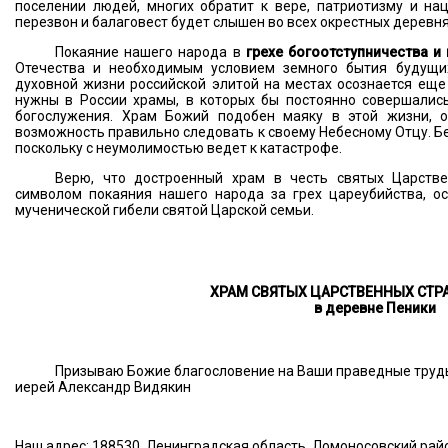
поселении людей, многих обратит к вере, патриотизму и н
перезвон и балаговест будет слышен во всех окрестных деревня
Покаяние нашего народа в
грехе богоотступничества и
Отечества и необходимым условием земного бытия будущих
духовной жизни российской элитой на местах осознается еще
нужны в России храмы, в которых бы постоянно совершалис
богослужения. Храм Божий подобен маяку в этой жизни, о
возможность правильно следовать к своему Небесному Отцу. Б
поскольку с неумолимостью ведет к катастрофе.
Верю, что достроенный храм в честь святых Царств
символом покаяния нашего народа за грех цареубийства, о
мученической гибели святой Царской семьи.
ХРАМ СВЯТЫХ ЦАРСТВЕННЫХ СТР
в деревне Пеники
Призываю Божие благословение на Ваши праведные труд
иерей Александр Видякин
Наш адрес: 188530, Ленинградская область, Ломоносовский райо