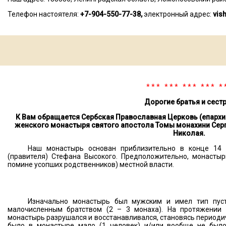
Телефон настоятеля:
+7-904-550-77-38,
электронный адрес:
vis
* * * * * * * * * * * * * 
Дорогие братья и сест
К Вам обращается Сербская Православная Церковь (епархи
женского монастыря святого апостола Томы монахини Сер
Николая.
Наш монастырь основан приблизительно в конце 14
(правителя) Стефана Высокого. Предположительно, монасты
помине усопших родственников) местной власти.
Изначально монастырь был мужским и имел тип пус
малочисленным братством (2 – 3 монаха). На протяжении 
монастырь разрушался и восстанавливался, становясь периоди
было в монастыре мало (1 человек) и/или вообще не было