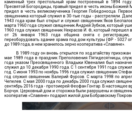
каменный трех престольный храм построенный в 1894 году
Пресвятой Богородицы, правый придел в честь иконы Божией М
придел в честь великомученика Георгия По6едоносца. Первое
священника который служил в 30-тые годы - расстреляли. Дале
1943 года храм был открыт и служил священник Яков Беспалов 
марта 1960 года служил священник Андрей Зубков, который ушел 
1960 года служил священник Некрасов И. Ф, который перешел 
от 26 января 1963 года община снята с регистрации, 
переоборудовать здание храма под дом культуры (ФР - 5027 оп 4
до 1989 года, в нем хранилось зерно кооператива «Славяне».
В 1989 году он вновь открылся по ходатайству прихожан
мае 1989 года в праздник Преполовения Пятидесятницы, служ
года указом Преосвященного Владыки Ювеналия был назначе
служил до 10 декабря 1990 года. С 1 сентября 1991 года служи
год. С июня 1993 по ноябрь 1996 года служил священник Стефа
год служил свяшенник Валерий Фурсов. С марта 1998 по апре
Чепелев. С мая 2000 года по декабрь 2000 года служил священн
сентябрь 2016 года - протоиерей Феофан Гонтар. В настоящее 
Борчук. Церковный дом и сторожка были разрушены и священни
кооператив «Славяне» подарил жилой дом Бобравскому Покровс