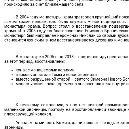
происходило за счет близлежащего села.
В 2004 году монастырь–храм претерпел крупнейший пожар
самом храме невозможно было служить – все подверглось п
монастыря–храма. Вопрос стоял о восстановлении подверг
храма. И в 2005 году по благословению Епископа Браническо
монастыря был направлен иеромонах Николай со своими духов
становится женским, в нем восстанавливается духовная и мона
В монастыре с 2005 г. по 2018 г. постоянно идут реставр
за этот период, восстановлены:
конак с монашескими келиями
церковь апостола Томы и новая звонница
вместо разрушенной старой – святого Симеона Нового Бо
монастырская лавка (временно она расположена внутри 
К великому сожалению, у нас нет никакой возможност
маленькой звонницы, поэтому на восстановленной звоннице м
плохозвучащий колокол.
Уповаем на милость Божию, да ниспошлет Господь жертво
звонницы.