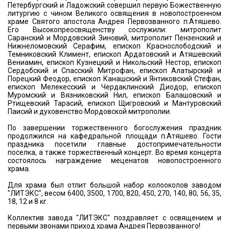
Петербургский и Ладожский совершил первую Божественную
литургию с чином Великого освящения в новопостроенном
храме Святого апостола Андрея Первозванного п.Атяшево.
Его Высокопреосвященству сослужили: митрополит
Саранский и Мордовский Зиновий, митрополит Пензенский и
Нижнеломовский Серафим, епископ Краснослободский и
Темниковский Климент, епископ Ардатовский и Атяшевский
Вениамин, епископ Кузнецкий и Никольский Нестор, епископ
Сердобский и Спасский Митрофан, епископ Алатырский и
Порецкий Феодор, епископ Канашский и Янтиковский Стефан,
епископ Мелекесский и Чердаклинский Диодор, епископ
Муромский и Вязниковский Нил, епископ Балашовский и
Ртищевский Тарасий, епископ Щигровский и Мантуровский
Паисий и духовенство Мордовской митрополии.
По завершении торжественного богослужения праздник
продолжился на кафедральной площади п.Атяшево. Гости
праздника посетили главные достопримечательности
поселка, а также торжественный концерт. Во время концерта
состоялось награждение меценатов новопостроенного
храма.
Для храма был отлит большой набор колооколов заводом
"ЛИТЭКС", весом 6400, 3500, 1700, 820, 450, 270, 140, 80, 56, 35,
18, 12 и 8 кг.
Коллектив завода "ЛИТЭКС" поздравляет с освящением и
первыми звонами приход храма Андрея Первозванного!