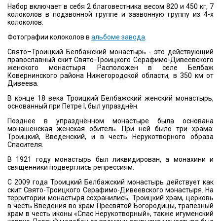
Набор включает в себя 2 благовестника весом 820 и 450 кг, 7
колоколов в подзвонной группе и зазвонную группу из 4-х
колоколов.
Фотографии колоколов в
альбоме завода
.
Свято–Троицкий Белбажский монастырь - это действующий
православный скит Свято-Троицкого Серафимо-Дивеевского
женского монастыря. Расположен в селе Белбаж
Ковернинского района Нижегородской области, в 350 км от
Дивеева.
В конце 18 века Троицкий Белбажский женский монастырь,
основанный при Петре I, был упразднён.
Позднее в упразднённом монастыре была основана
монашенская женская обитель. При ней было три храма:
Троицкий, Введенский, и в честь Нерукотворного образа
Спасителя.
В 1921 году монастырь был ликвидирован, а монахини и
священники подверглись репрессиям.
С 2009 года Троицкий Белбажский монастырь действует как
скит Свято-Троицкого Серафимо-Дивеевского монастыря. На
территории монастыря сохранились: Троицкий храм, церковь
в честь Введения во храм Пресвятой Богородицы, трапезный
храм в честь иконы «Спас Нерукотворный», также игуменский