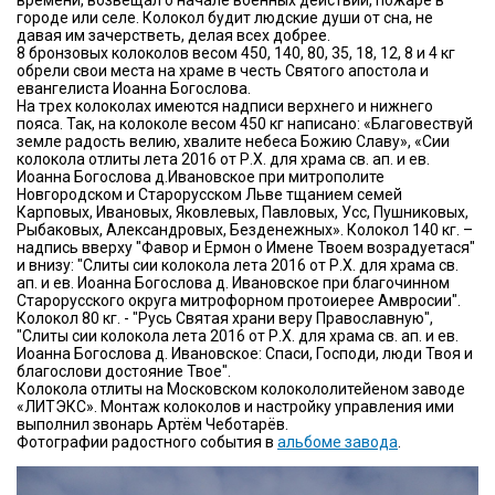
времени, возвещал о начале военных действий, пожаре в
городе или селе. Колокол будит людские души от сна, не
давая им зачерстветь, делая всех добрее.
8 бронзовых колоколов весом 450, 140, 80, 35, 18, 12, 8 и 4 кг
обрели свои места на храме в честь Святого апостола и
евангелиста Иоанна Богослова.
На трех колоколах имеются надписи верхнего и нижнего
пояса. Так, на колоколе весом 450 кг написано: «Благовествуй
земле радость велию, хвалите небеса Божию Славу», «Сии
колокола отлиты лета 2016 от Р.Х. для храма св. ап. и ев.
Иоанна Богослова д.Ивановское при митрополите
Новгородском и Старорусском Льве тщанием семей
Карповых, Ивановых, Яковлевых, Павловых, Усс, Пушниковых,
Рыбаковых, Александровых, Безденежных». Колокол 140 кг. –
надпись вверху "Фавор и Ермон о Имене Твоем возрадуетася"
и внизу: "Слиты сии колокола лета 2016 от Р.Х. для храма св.
ап. и ев. Иоанна Богослова д. Ивановское при благочинном
Старорусского округа митрофорном протоиерее Амвросии".
Колокол 80 кг. - "Русь Святая храни веру Православную",
"Слиты сии колокола лета 2016 от Р.Х. для храма св. ап. и ев.
Иоанна Богослова д. Ивановское: Спаси, Господи, люди Твоя и
благослови достояние Твое".
Колокола отлиты на Московском колокололитейеном заводе
«ЛИТЭКС». Монтаж колоколов и настройку управления ими
выполнил звонарь Артём Чеботарёв.
Фотографии радостного события в
альбоме завода
.