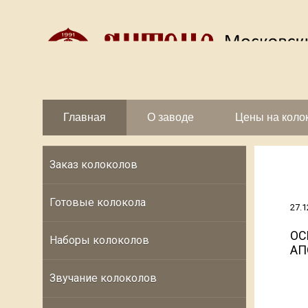
Главная
О заводе
Цены на коло
Заказ колоколов
Готовые колокола
27.1
ОС
Наборы колоколов
АП
Звучание колоколов