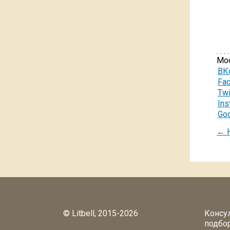
. . . .
Мо
ВК
Fa
Twi
Ins
Go
← Н
© Litbell, 2015-2026
Консу
подбор