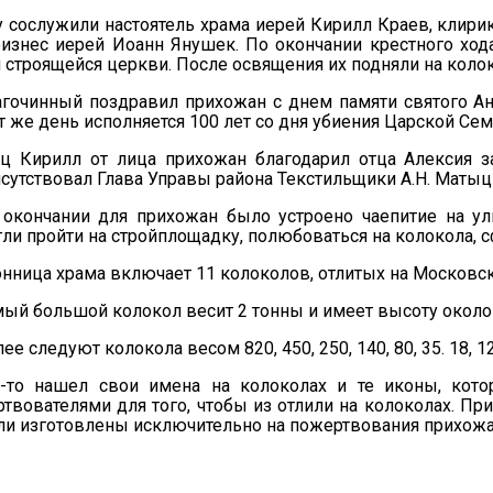
 сослужили настоятель храма иерей Кирилл Краев, клири
оизнес иерей Иоанн Янушек. По окончании крестного хо
 строящейся церкви. После освящения их подняли на колок
гочинный поздравил прихожан с днем памяти святого Ан
т же день исполняется 100 лет со дня убиения Царской Сем
ец Кирилл от лица прихожан благодарил отца Алексия 
сутствовал Глава Управы района Текстильщики А.Н. Матыц
 окончании для прихожан было устроено чаепитие на у
ли пройти на стройплощадку, полюбоваться на колокола, с
нница храма включает 11 колоколов, отлитых на Москов
ый большой колокол весит 2 тонны и имеет высоту около 
ее следуют колокола весом 820, 450, 250, 140, 80, 35. 18, 12, 
о-то нашел свои имена на колоколах и те иконы, ко
твователями для того, чтобы из отлили на колоколах. При
и изготовлены исключительно на пожертвования прихожа