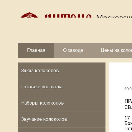
Главная
О заводе
Цены на коло
Заказ колоколов
Готовые колокола
20.0
ПР
Наборы колоколов
СВ
17
Звучание колоколов
Бо
Пет