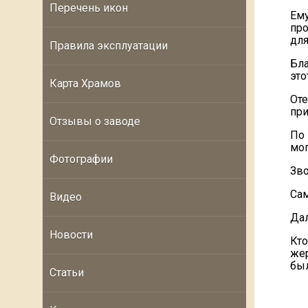
Перечень икон
Ему
пр
для
Правила эксплуатации
Бла
это
Карта Храмов
От
при
Отзывы о заводе
По
мог
Фотографии
Зво
Сам
Видео
Дал
Новости
Кт
жер
был
Статьи