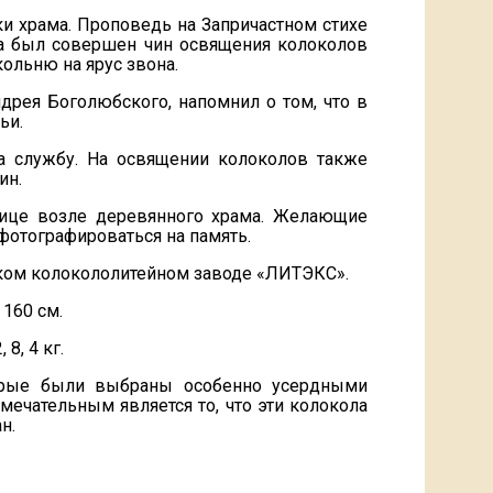
ки храма. Проповедь на Запричастном стихе
да был совершен чин освящения колоколов
ольню на ярус звона.
дрея Боголюбского, напомнил о том, что в
ьи.
за службу. На освящении колоколов также
ин.
лице возле деревянного храма. Желающие
фотографироваться на память.
ском колокололитейном заводе «ЛИТЭКС».
160 см.
8, 4 кг.
торые были выбраны особенно усердными
мечательным является то, что эти колокола
н.