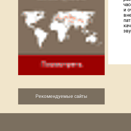
час
и о
вн
пат
ка
зву
Рекомендуемые сайты