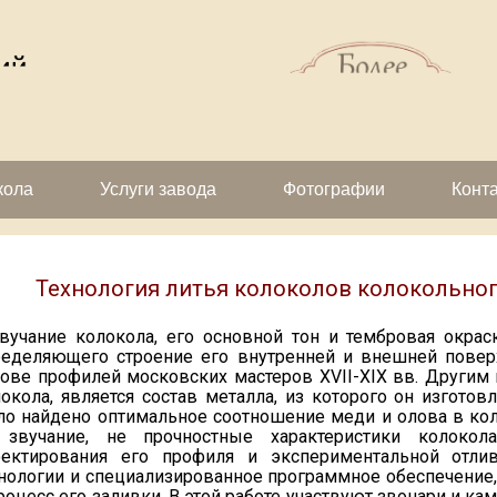
кола
Услуги завода
Фотографии
Конт
Технология литья колоколов колокольно
учание колокола, его основной тон и тембровая окрас
ределяющего строение его внутренней и внешней повер
нове профилей московских мастеров XVII-XIX вв. Други
окола, является состав металла, из которого он изгото
о найдено оптимальное соотношение меди и олова в кол
 звучание, не прочностные характеристики колокола
оектирования его профиля и экспериментальной отли
нологии и специализированное программное обеспечение
роцесс его заливки. В этой работе участвуют звонари и ка