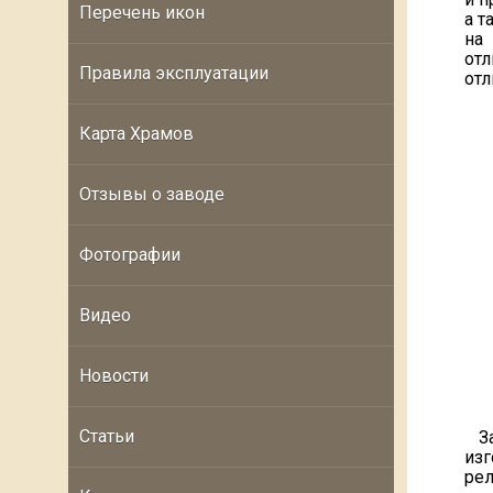
Перечень икон
а т
на
от
Правила эксплуатации
отл
Карта Храмов
Отзывы о заводе
Фотографии
Видео
Новости
Статьи
За
изг
рел