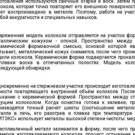
отовления используются свечные огарки и воск. Затем 
окола, которая точно повторяет его внешнюю поверхност
дет воспроизведено в металле. Поэтому, работа на уча
бой аккуратности и специальных навыков.
ряженная модель колокола отправляется на участок фо
таллическим кожухом - опокой. Пространство между
рамической формовочной смесью, основой которой яв
тывает, металлический кожух снимается, после чего пр
ели колокола. Керамическая форма подвергается прокалк
плавки воска в отпечатанных полостях. Модель коло
следующей обнарядки.
овременно на стержневом участке происходит изготовлен
ности повторяющего внутренний объём колокола. После 
ыкание с керамической формой. Пространство между с
дущим колоколом. Когда оснастка готова к заливке, пр
оизводятся точный расчёт шихты (соотношение металло
талла в печь, его разогрев и плавка при температуре
ТЭКС» использует металлы высокой степени чистоты: мед
плавленный металл заливается в форму, после чего про
меров изготавливаемого колокола, процесс остывания м