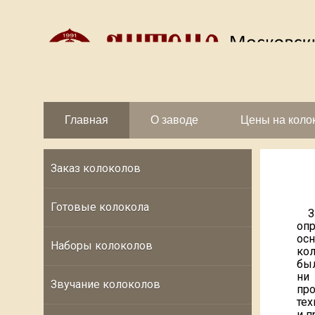
Главная
О заводе
Цены на коло
Заказ колоколов
Готовые колокола
Зв
оп
ос
Наборы колоколов
кол
был
ни
Звучание колоколов
пр
тех
и п