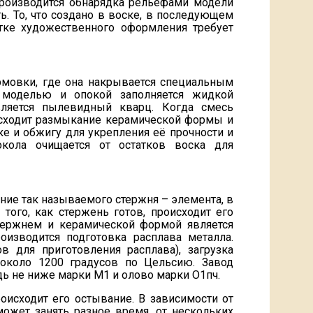
производится обнарядка рельефами модели
ь. То, что создано в воске, в последующем
стке художественного оформления требует
рмовки, где она накрывается специальным
 моделью и опокой заполняется жидкой
ляется пылевидный кварц. Когда смесь
оисходит размыкание керамической формы и
е и обжигу для укрепления её прочности и
кола очищается от остатков воска для
ие так называемого стержня – элемента, в
того, как стержень готов, происходит его
тержнем и керамической формой является
оизводится подготовка расплава металла.
в для приготовления расплава), загрузка
 около 1200 градусов по Цельсию. Завод
ь не ниже марки М1 и олово марки О1пч.
исходит его остывание. В зависимости от
ожет занять разное время, от нескольких