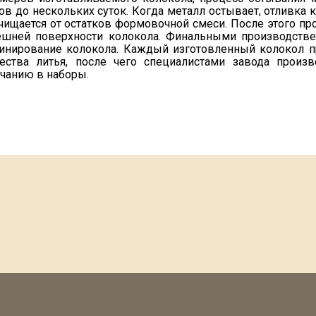
ов до нескольких суток. Когда металл остывает, отливка
чищается от остатков формовочной смеси. После этого про
ешней поверхности колокола. Финальными производств
инирование колокола. Каждый изготовленный колокол пр
чества литья, после чего специалистами завода произ
чанию в наборы.