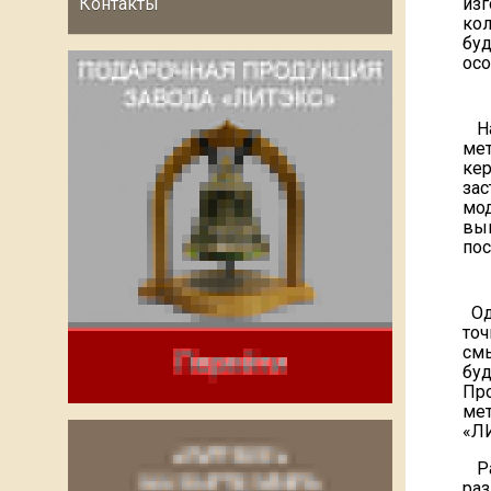
Контакты
изг
кол
бу
осо
На
ме
ке
зас
мод
вы
по
Одн
точ
см
бу
Пр
ме
«ЛИ
Рас
раз