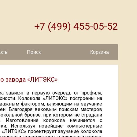
+7 (499) 455-05-52
акты
Поиск
Корзина
го завода «ЛИТЭКС»
ка зависят в первую очередь от профиля,
хности. Колокола «ЛИТЭКС» построены на
м важным фактором, влияющим на звучание
влен. Благодаря вековым поискам мастеров
окольной бронзе, при котором не страдали
. Изготовление колокола начинается с
вки. Используя новейшие компьютерные
, «ЛИТЭКС» проектирует звучание колокола
мпанологи, конструкторы и технологи завода,